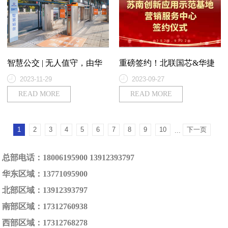
智慧公交 | 无人值守，由华
重磅签约！北联国芯&华捷
捷电子承建的常州公交BRT
电子苏南创新应用示范基地
2023-11-29
2023-09-27
智慧站台上线启用
及营销服务中心签约仪式
READ MORE
READ MORE
1
2
3
4
5
6
7
8
9
10
下一页
...
总部电话：18006195900 13912393797
华东区域：13771095900
北部区域：13912393797
南部区域：17312760938
西部区域：17312768278