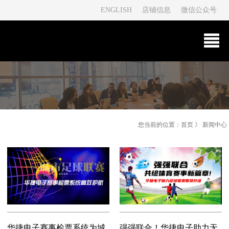
ENGLISH
店铺信息
微信公众号
您当前的位置：
首页
》
新闻中心
华捷电子赛事检票系统为城
强强联合！华捷电子助力无