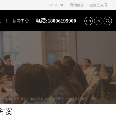
ENGLISH
店铺信息
微信公众号
电话:18006195900
盟
新闻中心
CN
EN
您当前的位置：
首页
》
解决方案
》
智慧交通
》
企事业单位园区、社区...
方案