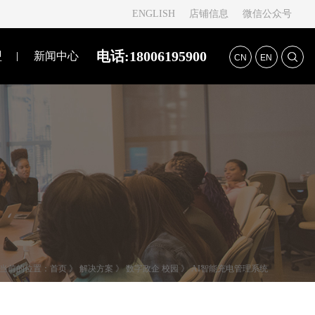
ENGLISH
店铺信息
微信公众号
电话:18006195900
盟
新闻中心
CN
EN
当前的位置：
首页
》
解决方案
》
数字政企 校园
》
AI智能充电管理系统