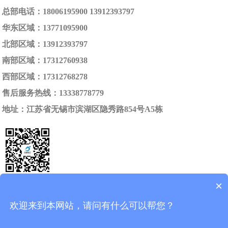
总部电话：18006195900 13912393797
华东区域：13771095900
北部区域：13912393797
南部区域：17312760938
西部区域：17312768278
售后服务热线：13338778779
地址：江苏省无锡市滨湖区隐秀路854号A5栋
×
无锡华捷电子信息技术有限公司
苏ICP备10008461号-1
欢迎来到本网站，请问有什么可以帮您？