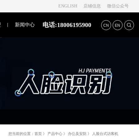
ENGLISH
店铺信息
微信公众号
电话:18006195900
盟
新闻中心
CN
EN
您当前的位置：
首页
》
产品中心
》
办公及安防
》
人脸台式访客机